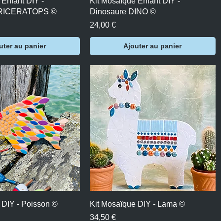
 Enfant DIY -
Kit Mosaïque Enfant DIY -
TRICERATOPS ©
Dinosaure DINO ©
Prix
24,00 €
uter au panier
Ajouter au panier
perçu rapide
Aperçu rapide
 DIY - Poisson ©
Kit Mosaïque DIY - Lama ©
Prix
34,50 €