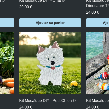
n ©
Kit Mosaïque DIY - Chat ©
Kit Mosaïque
Dinosaure 
Prix
29,00 €
Prix
24,00 €
Ajouter au panier
Ajo
Aperçu rapide
A
Kit Mosaïque DIY - Petit Chien ©
Kit Mosaïque
Prix
Prix
24,00 €
24,00 €