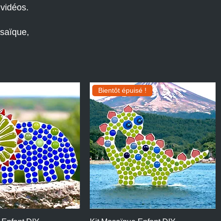
 vidéos.
osaïque,
Bientôt épuisé !
perçu rapide
Aperçu rapide