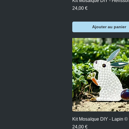
Kit Mosaïque DIY - Herisso
Prix
24,00 €
Ajouter au panier
Aperçu rapide
Kit Mosaïque DIY - Lapin ©
Prix
24,00 €