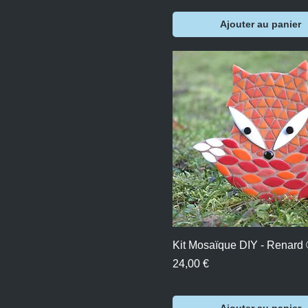
Ajouter au panier
Aperçu rapide
Kit Mosaïque DIY - Renard
Prix
24,00 €
Ajouter au panier