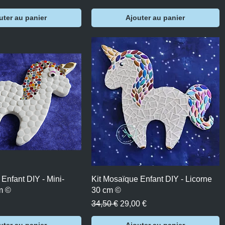
uter au panier
Ajouter au panier
perçu rapide
Aperçu rapide
Enfant DIY - Mini-
Kit Mosaïque Enfant DIY - Licorne
m ©
30 cm ©
Prix original
Prix promotionnel
34,50 €
29,00 €
uter au panier
Ajouter au panier