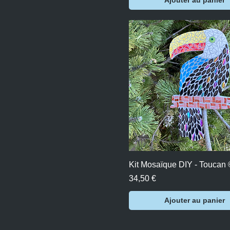
Aperçu rapide
Kit Mosaïque DIY - Toucan
Prix
34,50 €
Ajouter au panier