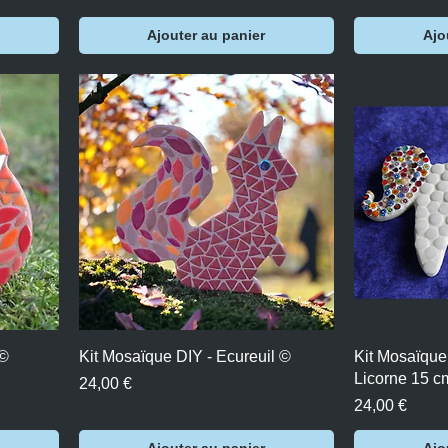
Ajouter au panier
Ajo
Aperçu rapide
A
 ©
Kit Mosaïque DIY - Ecureuil ©
Kit Mosaïque 
Licorne 15 c
Prix
24,00 €
Prix
24,00 €
Ajouter au panier
Ajo