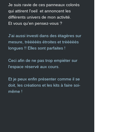
Je suis ravie de ces panneaux colorés 
qui attirent l'oeil  et annoncent les 
différents univers de mon activité. 
Et vous qu'en pensez-vous ?
J'ai aussi investi dans des étagères sur 
mesure, trèèèèès étroites et trèèèèès 
longues !! Elles sont parfaites !
Ceci afin de ne pas trop empiéter sur 
l'espace réservé aux cours.
Et je peux enfin présenter comme il se 
doit, les créations et les kits à faire soi-
même !  