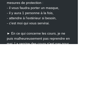
mesures de protection :
- il vous faudra porter un masque,
- il y aura 1 personne à la fois,
- attendre à l'extérieur si besoin, 
- c'est moi qui vous servirai.
► En ce qui concerne les cours, je ne 
puis malheureusement pas reprendre en 
mai. La reprise des cours n'est pas pour 
tout de suite ... :-( 
Les stages de juin et juillet sont 
maintenus pour le moment, il reste 
encore quelques places.
J'espère que juin sera le mois de la 
reprise des cours. VRAIMENT !
Je croise tous tous mes doigts.... croisez 
les vôtres aussi....
et je reviens vers vous d'ici peu, dès que 