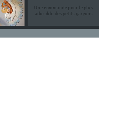
Une commande pour le plus
adorable des petits garçons
Mosaïque réalisée en verre, émaux et
céramique cuite dans mon four.