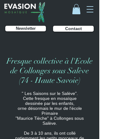
Newsletter
Contact
Fresque collective à l'Ecole
de Collonges sous Salève
(74 - Haute Savoie)
" Les Saisons sur le Salève".
Cette fresque en mosaïque
dessinée par les enfants,
orne désormais le mur de l'école
Primaire
"Maurice Tièche" à Collonges sous
Salève.
De 3 à 10 ans, ils ont collé
patiemment les petits morceaux de