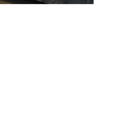
24 sept. 2024
1 min de lecture
Retour sur le salon Tendances Créatives
Comme je vous l'avais annoncé, il se tenait à La
Roche sur Foron du 19 au 22 septembre et j'y
suis allée pour présenter mes kits de...