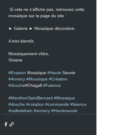
 Si cela ne s'affiche pas, retrouvez cette 
mosaïque sur la page du site :
► Galerie ► Mosaïque décorative.
A très bientôt, 
Mosaïquement vôtre,
Viviane
#Evasion
 Mosaïque 
#Haute
 Savoie 
#Annecy
#Mosaïque
#Création
#douche
#Chagall 
#Faience
#MenthonSaintBernard
#Mosaique
#douche
#création
#commande
#faience
#salledebain
#annecy
#Hautesavoie