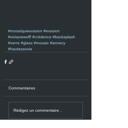
#mosaïqueevasion
#evasion
#vivianewolff
#crédence
#backsplash
#verre
#glass
#mosaic
#annecy
#hautesavoie
Commentaires
Rédigez un commentaire...