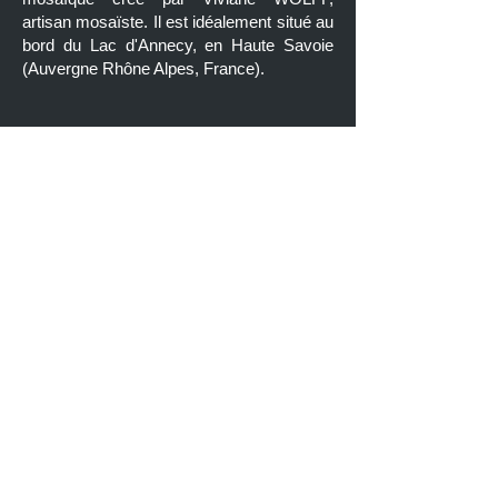
artisan mosaïste. Il est idéalement situé au
bord du Lac d'Annecy, en
Haute Savoie
(Auvergne Rhône Alpes, France).
Adresse
Évasion Mosaïque
151 Promenade du vieux port 74290
Menthon-St-Bernard
+33 (0)
6 61 75 03 97
viviane@evasion-mosaique.fr
Politique de confidentialité
Mentions légales et CGV
@2026 - Évasion Mosaïque. Créé
par
NACH Stratégie
.